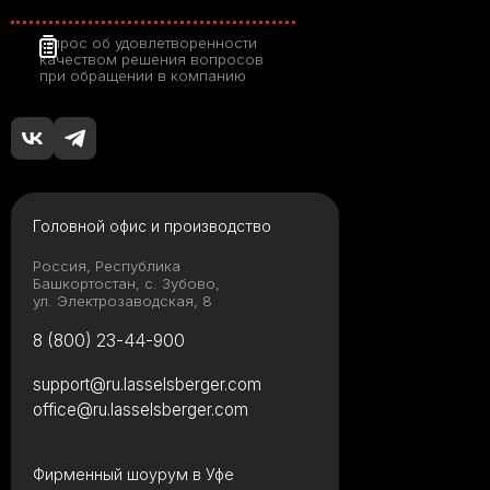
Какой клей для
керамогранита
Опрос об удовлетворенности
выбрать: виды,
качеством решения вопросов
рейтинг брендов и
при обращении в компанию
советы мастера
Толщина
керамогранита:
полный гид по
выбору для разных
задач
Головной офис и производство
Россия, Республика
Башкортостан, с. Зубово,
Керамическая
ул. Электрозаводская, 8
плитка или
керамогранит – все
8 (800) 23-44-900
за и против
support@ru.lasselsberger.com
office@ru.lasselsberger.com
Твой уютный уголок:
как сделать квартиру
местом силы с
Фирменный шоурум в Уфе
коллекциями LB