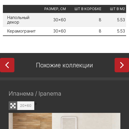
РАЗМЕР, СМ
ШТ В КОРОБКЕ
ШТ В М2
Напольный
30x60
8
5.53
декор
Керамогранит
30x60
8
5.53
Похожие коллекции
Ипанема / Ipanema
>
20x60