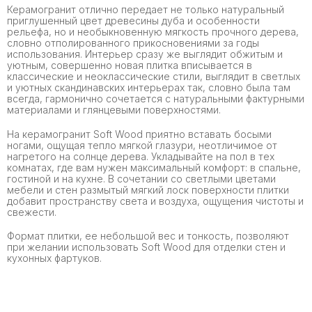
Керамогранит отлично передает не только натуральный
приглушенный цвет древесины дуба и особенности
рельефа, но и необыкновенную мягкость прочного дерева,
словно отполированного прикосновениями за годы
использования. Интерьер сразу же выглядит обжитым и
уютным, совершенно новая плитка вписывается в
классические и неоклассические стили, выглядит в светлых
и уютных скандинавских интерьерах так, словно была там
всегда, гармонично сочетается с натуральными фактурными
материалами и глянцевыми поверхностями.
На керамогранит Soft Wood приятно вставать босыми
ногами, ощущая тепло мягкой глазури, неотличимое от
нагретого на солнце дерева. Укладывайте на пол в тех
комнатах, где вам нужен максимальный комфорт: в спальне,
гостиной и на кухне. В сочетании со светлыми цветами
мебели и стен размытый мягкий лоск поверхности плитки
добавит пространству света и воздуха, ощущения чистоты и
свежести.
Формат плитки, ее небольшой вес и тонкость, позволяют
при желании использовать Soft Wood для отделки стен и
кухонных фартуков.