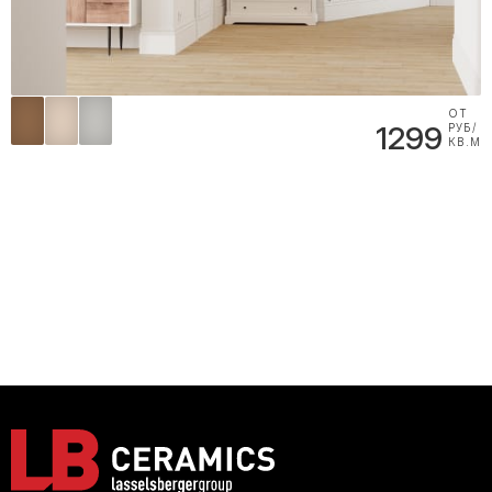
ОТ
1299
РУБ/
КВ.М