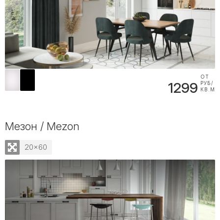
ОТ
1299
РУБ/
КВ.М
Мезон / Mezon
20x60