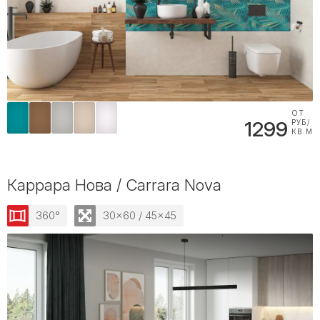
ОТ
1299
РУБ/
КВ.М
Каррара Нова / Carrara Nova
360°
30x60 / 45x45