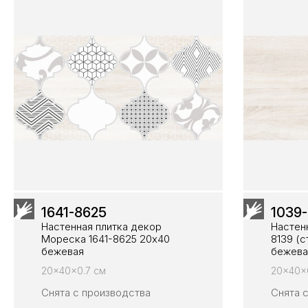
1641-8625
1039
Настенная плитка декор
Настен
Мореска 1641-8625 20х40
8139 (с
бежевая
бежева
20x40x0.7 см
20x40x
Снята с производства
Снята 