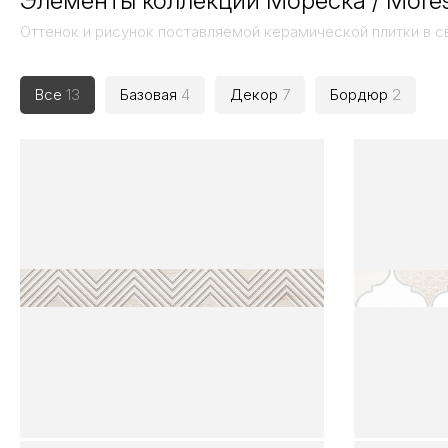
Элементы коллекции Мореска / More
Оттенок и рисунок поставляемой керамической плитки в с
Все
13
Базовая
4
Декор
7
Бордюр
2