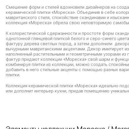
Смешение форм и стилей вдохновили дизайнеров на созда
керамической плитки «Мореска». Объединив в себе колор
мавританского стиля, спокойствие скандинавии и изысканн
коллекция «Мореска» обрела свою неповторимую самобыт
К колористической сдержанности и простоте форм сканд
однотонной глянцевой плиткой белого и серо-синего цв
фактуру дерева светлых пород, а затем дополнили декора
вычурными мавританскими акцентами. Декор имитирует из
наполненный растительными и геометричными узорами из п
фактур придают коллекции «Мореска» свой шарм и функци
комбинируя плитки из коллекции, можно создать спокойн
добавить в него стильные акценты с помощью разных вари
плитки.
Коллекция керамической плитки «Мореска» идеально под
или дополнит интерьер кухни, придав помещению уникал