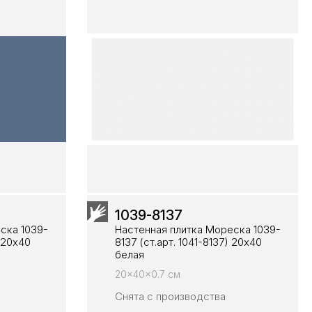
1039-8137
ска 1039-
Настенная плитка Мореска 1039-
) 20х40
8137 (ст.арт. 1041-8137) 20х40
белая
20x40x0.7 см
Снята с производства