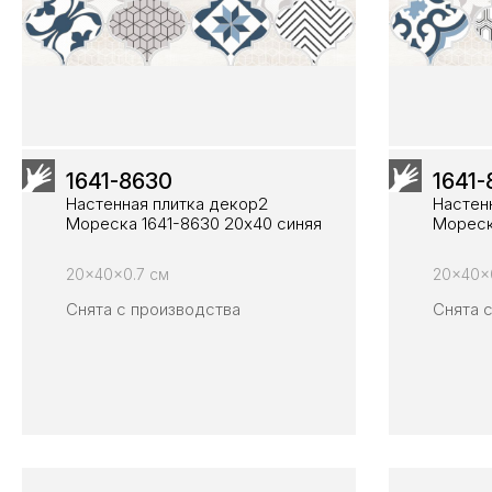
1641-8630
1641-
Настенная плитка декор2
Настен
Мореска 1641-8630 20х40 синяя
Мореск
20x40x0.7 см
20x40x
Снята с производства
Снята 