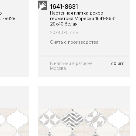
1641-8631
р
Настенная плитка декор
41-8628
геометрия Мореска 1641-8631
20х40 белая
20x40x0.7 см
Снята с производства
В наличии в регионе:
7.0 шт
Москва