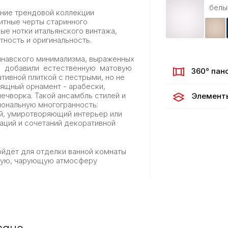
белы
ние трендовой коллекции
итные черты старинного
ые нотки итальянского винтажа,
ность и оригинальность.
инавского минимализма, выраженных
ета добавили естественную матовую
360° пан
тивной плиткой с пестрыми, но не
ящный орнамент - арабески,
ечворка. Такой ансамбль стилей и
Элемент
ональную многогранность:
ый, умиротворяющий интерьер или
аций и сочетаний декоративной
ойдёт для отделки ванной комнаты
ьную, чарующую атмосферу