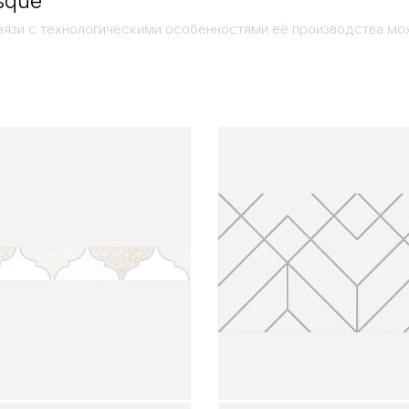
sque
вязи с технологическими особенностями её производства мо