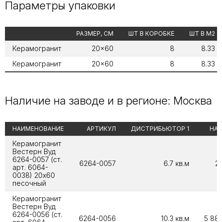
Параметры упаковки
РАЗМЕР, СМ
ШТ В КОРОБКЕ
ШТ В М2
Керамогранит
20x60
8
8.33
Керамогранит
20x60
8
8.33
Наличие на заводе и в регионе: Москва
НАИМЕНОВАНИЕ
АРТИКУЛ
ДИСТРИБЬЮТОР 1
НА 
Керамогранит
Вестерн Вуд
6264-0057 (ст.
6264-0057
6.7 кв.м
28
арт. 6064-
0038) 20x60
песочный
Керамогранит
Вестерн Вуд
6264-0056 (ст.
6264-0056
10.3 кв.м
5 888