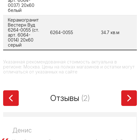
арт. 6064-
0037) 20x60
белый
Керамогранит
Вестерн Вуд
6264-0055 (ст.
6264-0055
34.7 кв.м
арт. 6064-
0014) 20x60
серый
Указанная рекомендованная стоимость актуальна в
регионе: Москва. Цены на полках магазинов и остатки могут
отличаться от указанных на сайте
Отзывы
(2)
Денис