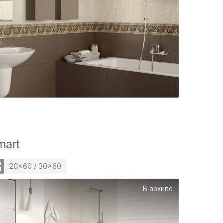
mart
20x60 / 30x60
В архиве