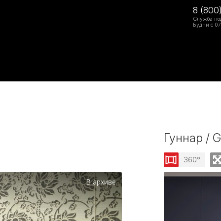
8 (800
Служба по
Будни с 07
Гуннар / 
360°
В архиве