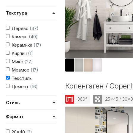
Текстура
Дерево
(47)
Камень
(40)
Керамика
(17)
Кирпич
(1)
Микс
(27)
Мрамор
(17)
Текстиль
Копенгаген / Copen
Цемент
(16)
360°
25x45 / 30x
Стиль
Формат
20x40
(2)