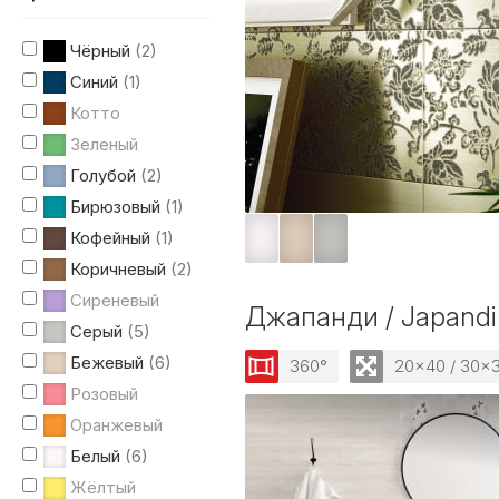
Чёрный
(2)
Синий
(1)
Котто
Зеленый
Голубой
(2)
Бирюзовый
(1)
Кофейный
(1)
Коричневый
(2)
Сиреневый
Джапанди / Japandi
Серый
(5)
Бежевый
(6)
360°
20x40 / 30x
Розовый
Оранжевый
Белый
(6)
Жёлтый