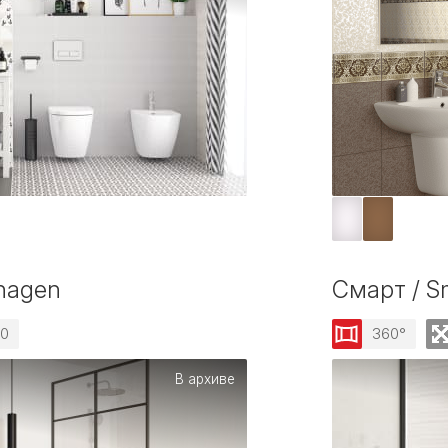
hagen
Смарт / S
30
360°
В архиве