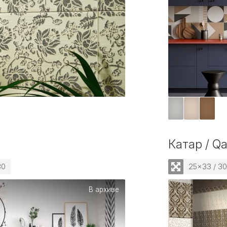
Катар / Qa
30
25x33 / 3
В архиве