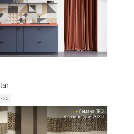
tar
0x30
Лемана ПРО
В архиве (май 2022)