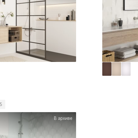
5
В архиве