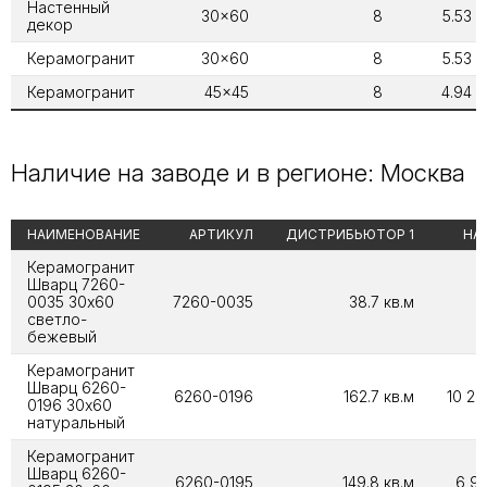
Настенный
30x60
8
5.53
декор
Керамогранит
30x60
8
5.53
Керамогранит
45x45
8
4.94
Наличие на заводе и в регионе: Москва
НАИМЕНОВАНИЕ
АРТИКУЛ
ДИСТРИБЬЮТОР 1
НА
Керамогранит
Шварц 7260-
0035 30х60
7260-0035
38.7 кв.м
светло-
бежевый
Керамогранит
Шварц 6260-
6260-0196
162.7 кв.м
10 20
0196 30х60
натуральный
Керамогранит
Шварц 6260-
6260-0195
149.8 кв.м
6 94