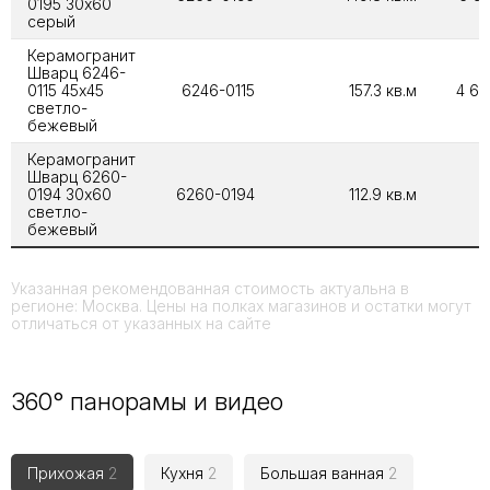
0195 30х60
серый
Керамогранит
Шварц 6246-
0115 45x45
6246-0115
157.3 кв.м
4 66
светло-
бежевый
Керамогранит
Шварц 6260-
0194 30х60
6260-0194
112.9 кв.м
светло-
бежевый
Указанная рекомендованная стоимость актуальна в
регионе: Москва. Цены на полках магазинов и остатки могут
отличаться от указанных на сайте
360° панорамы и видео
Прихожая
2
Кухня
2
Большая ванная
2