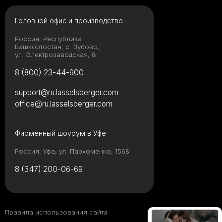
форматом плитки
Головной офис и производство
Россия, Республика
Башкортостан, с. Зубово,
ул. Электрозаводская, 8
Какой клей для
керамогранита
8 (800) 23-44-900
выбрать: виды,
рейтинг брендов и
support@ru.lasselsberger.com
советы мастера
office@ru.lasselsberger.com
Керамическая
Фирменный шоурум в Уфе
плитка или
керамогранит – все
за и против
Россия, Уфа, ул. Пархоменко, 156Б
8 (347) 200-06-69
От классики до
лофта: какие стили
дружат с
Правила использования сайта
широкоформатным
керамогранитом