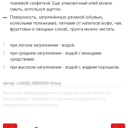
тканевой салфеткой. Еще упаковочный клей можно
смыть, используя ацетон;
Поверхность, загрязнённую резиной (обувью,
колёсными тележками), пятнами от напитков (кофе, чая,
фруктовых и овощных соков), грунта можно чистить:
1
при легком загрязнении - водой;
2
при среднем загрязнении - водой с моющими
средствами;
3
при высоком загрязнении - водой с жидким порошком.
Автор:
LASSELSBERGER Group
Материал информационного характера и не является
инструкцией. Пожалуйста, проконсультируйтесь со
специалистами по ремонту