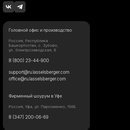
Как определиться с
форматом плитки
Головной офис и производство
Россия, Республика
Башкортостан, с. Зубово,
ул. Электрозаводская, 8
Какой клей для
керамогранита
8 (800) 23-44-900
выбрать: виды,
рейтинг брендов и
support@ru.lasselsberger.com
советы мастера
office@ru.lasselsberger.com
От классики до
Фирменный шоурум в Уфе
лофта: какие стили
дружат с
широкоформатным
Россия, Уфа, ул. Пархоменко, 156Б
керамогранитом
8 (347) 200-06-69
Керамическая