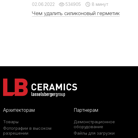
02.06.2022
534905
8 минут
Чем удалить силиконовый герметик
Архитекторам
Партнерам
Товары
Демонстрационное
оборудование
Фотографии в высоком
разрешении
Файлы для загрузки