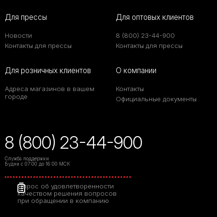
Для прессы
Для оптовых клиентов
Новости
8 (800) 23-44-900
Контакты для прессы
Контакты для прессы
Для розничных клиентов
О компании
Адреса магазинов в вашем
Контакты
городе
Официальные документы
Твой уютный уголок:
как сделать квартиру
местом силы с
8 (800) 23-44-900
коллекциями LB
Ceramics
Служба поддержки
Будни с 07:00 до 16:00 МСК
Толщина
Опрос об удовлетворенности
керамогранита:
качеством решения вопросов
полный гид по
при обращении в компанию
выбору для разных
задач