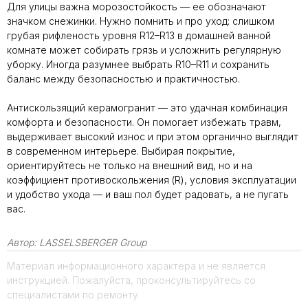
Для улицы важна морозостойкость — ее обозначают
значком снежинки. Нужно помнить и про уход: слишком
грубая рифленость уровня R12–R13 в домашней ванной
комнате может собирать грязь и усложнить регулярную
уборку. Иногда разумнее выбрать R10–R11 и сохранить
баланс между безопасностью и практичностью.
Антискользящий керамогранит — это удачная комбинация
комфорта и безопасности. Он помогает избежать травм,
выдерживает высокий износ и при этом органично выглядит
в современном интерьере. Выбирая покрытие,
ориентируйтесь не только на внешний вид, но и на
коэффициент противоскольжения (R), условия эксплуатации
и удобство ухода — и ваш пол будет радовать, а не пугать
вас.
Автор:
LASSELSBERGER Group
Материал информационного характера и не является
инструкцией. Пожалуйста, проконсультируйтесь со
специалистами по ремонту