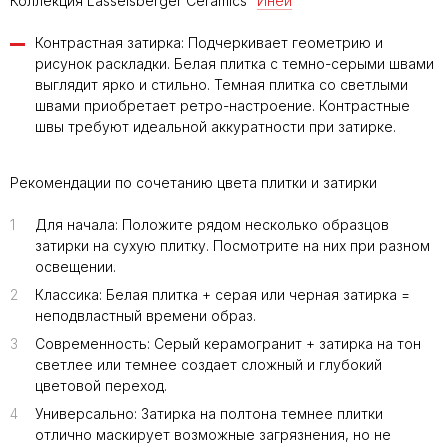
Коллекция Lasselsberger Ceramics “
Иней
”
Контрастная затирка: Подчеркивает геометрию и
рисунок раскладки. Белая плитка с темно-серыми швами
выглядит ярко и стильно. Темная плитка со светлыми
швами приобретает ретро-настроение. Контрастные
швы требуют идеальной аккуратности при затирке.
Рекомендации по сочетанию цвета плитки и затирки
1
Для начала: Положите рядом несколько образцов
затирки на сухую плитку. Посмотрите на них при разном
освещении.
2
Классика: Белая плитка + серая или черная затирка =
неподвластный времени образ.
3
Современность: Серый керамогранит + затирка на тон
светлее или темнее создает сложный и глубокий
цветовой переход.
4
Универсально: Затирка на полтона темнее плитки
отлично маскирует возможные загрязнения, но не