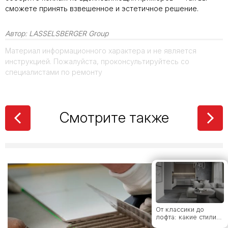
сможете принять взвешенное и эстетичное решение.
Керамическая
плитка или
керамогранит – все
Автор:
LASSELSBERGER Group
за и против
Материал информационного характера и не является
инструкцией. Пожалуйста, проконсультируйтесь со
специалистами по ремонту
Толщина
керамогранита:
полный гид по
выбору для разных
задач
Смотрите также
Как определиться с
форматом плитки
От классики до
лофта: какие стили
дружат с