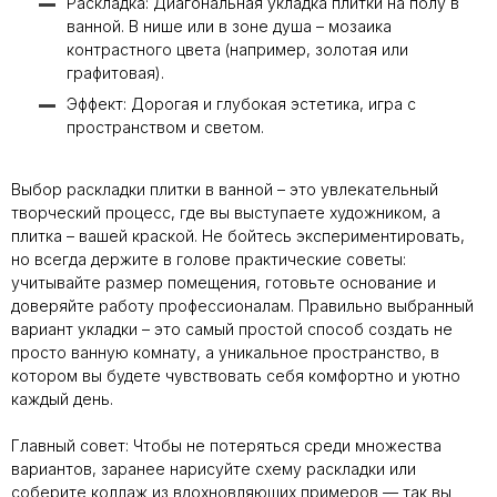
Раскладка: Диагональная укладка плитки на полу в
ванной. В нише или в зоне душа – мозаика
контрастного цвета (например, золотая или
графитовая).
От классики до
Эффект: Дорогая и глубокая эстетика, игра с
лофта: какие стили
дружат с
пространством и светом.
широкоформатным
керамогранитом
Выбор раскладки плитки в ванной – это увлекательный
творческий процесс, где вы выступаете художником, а
плитка – вашей краской. Не бойтесь экспериментировать,
Твой уютный уголок:
как сделать квартиру
но всегда держите в голове практические советы:
местом силы с
учитывайте размер помещения, готовьте основание и
коллекциями LB
Ceramics
доверяйте работу профессионалам. Правильно выбранный
вариант укладки – это самый простой способ создать не
просто ванную комнату, а уникальное пространство, в
котором вы будете чувствовать себя комфортно и уютно
Какой клей для
керамогранита
каждый день.
выбрать: виды,
рейтинг брендов и
Главный совет: Чтобы не потеряться среди множества
советы мастера
вариантов, заранее нарисуйте схему раскладки или
соберите коллаж из вдохновляющих примеров — так вы