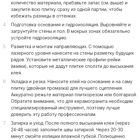
количество материала, прибавьте запас (см. выше) и
закупите всю плитку сразу из одной партии, чтобы
избежать разницы в оттенках.
4
Подготовка основания и гидроизоляция. Выровняйте и
загрунтуйте стены и пол. В мокрых зонах обязательно
устройте гидроизоляцию.
5
Разметка и монтаж направляющих. С помощью
лазерного уровня нанесите на стены разметку будущих
рядов. Установите металлические профили-рейки
(маяки), которые не дадут плитке сползти до высыхания
клея.
6
Укладка и резка. Наносите клей на основание и на саму
плитку (двойная промазка) для лучшего сцепления.
Аккуратно режьте материал плиткорезом или болгаркой.
Обратите внимание, что для керамогранита необходим
специализированный инструмент, поэтому лучше
доверить эту работу профессионалам.
7
Затирка и уход. После полного высыхания клея (через
24-48 часов) заполните швы затиркой. Через 20-30
минут смойте излишки влажной губкой. Полноценно