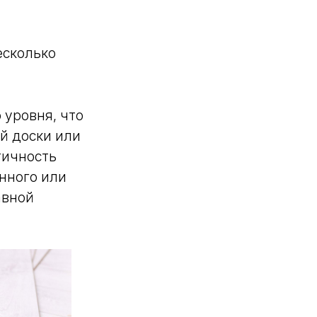
есколько
 уровня, что
й доски или
тичность
нного или
авной