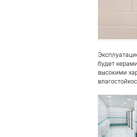
Эксплуатаци
будет керам
высокими хар
влагостойкос