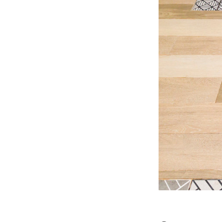
Керамическая плитка или
керамогранит – все за и
против