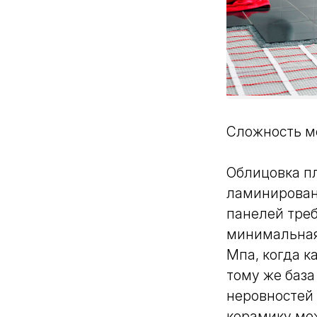
Сложность м
Облицовка пл
ламинирован
панелей треб
минимальная 
Мпа, когда к
тому же база
неровностей 
керамику мо