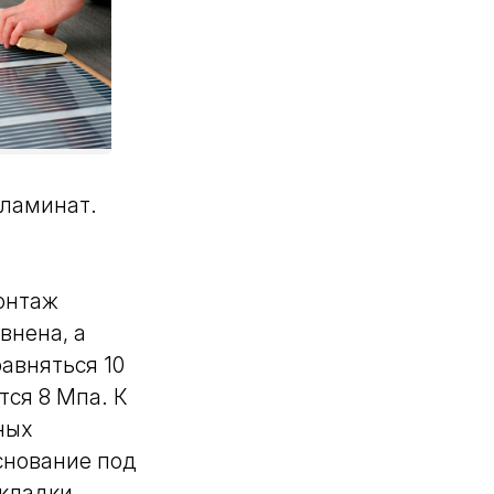
 ламинат.
онтаж
внена, а
авняться 10
тся 8 Мпа. К
ных
снование под
кладки.