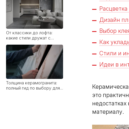
Расцветка
Дизайн пл
Выбор кле
Толщина керамогранита:
полный гид по выбору для
Как уклад
разных задач
Стили и и
Идеи в ин
Как определиться с
Керамическа
форматом плитки
это практичн
недостатках 
материалу.