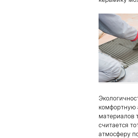
Экологичнос
комфортную а
материалов т
считается то
атмосферу п