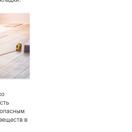
ко
сть
зопасным
веществ в