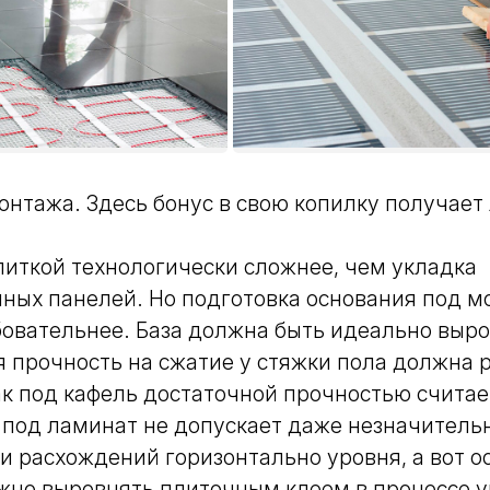
онтажа.
Здесь бонус в свою копилку получает
иткой технологически сложнее, чем укладка
ных панелей. Но подготовка основания под м
овательнее. База должна быть идеально выро
прочность на сжатие у стяжки пола должна р
ак под кафель достаточной прочностью считае
 под ламинат не допускает даже незначитель
и расхождений горизонтально уровня, а вот о
жно выровнять плиточным клеем в процессе у