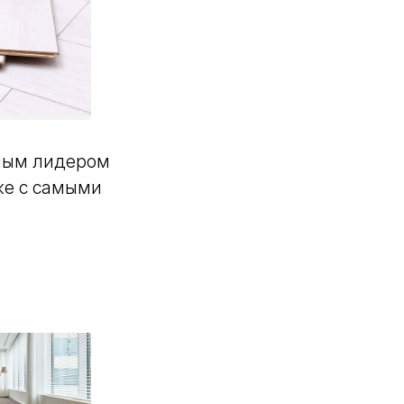
вным лидером
же с самыми