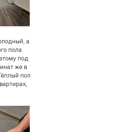
олодный, а
ого пола
оэтому под
инат же в
Тёплый пол
вартирах,