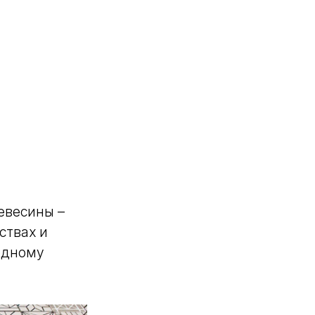
евесины –
ствах и
одному