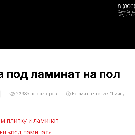
8 (800
Служба по
Будни с 07
 под ламинат на пол
22985
просмотров
Время на чтение:
11 минут
м плитку и ламинат
ки «под ламинат»