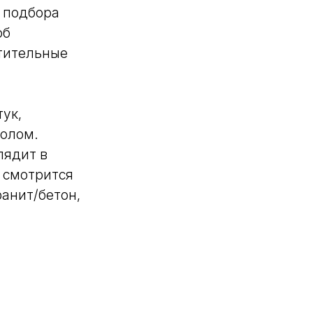
з подбора
об
етительные
ук,
толом.
лядит в
 смотрится
анит/бетон,