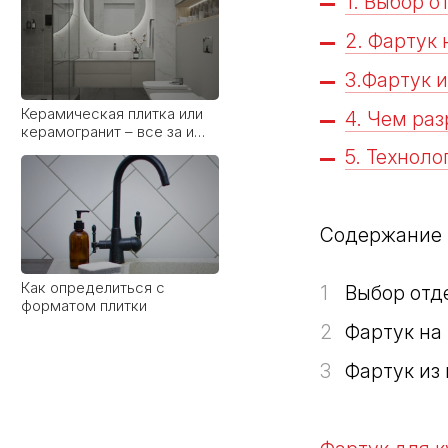
1. Выбор о
2. Фартук
3.Фартук и
Как определиться с
4. Чем раз
форматом плитки
5. Технол
Содержание
Какой клей для
1
Выбор отд
керамогранита выбрать:
виды, рейтинг брендов и
2
Фартук на
советы мастера
3
Фартук из