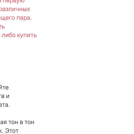
 в первую
 различных
ющего пара.
ть
 либо купить
йте
в и
ета.
ая тон в тон
. Этот