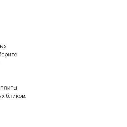
ных
берите
и
 плиты
х бликов.