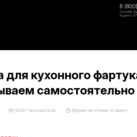
8 (800
Служба по
Будни с 07
 для кухонного фартук
ываем самостоятельно
12497
просмотров
Время на чтение:
6 минут