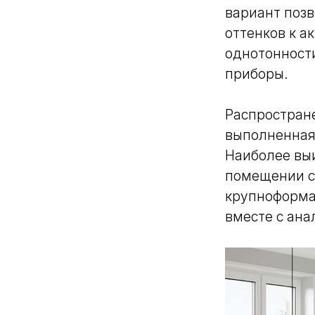
вариант позв
оттенков к а
однотонности
приборы.
Распростране
выполненная 
Наиболее вы
помещении с
крупноформа
вместе с ан