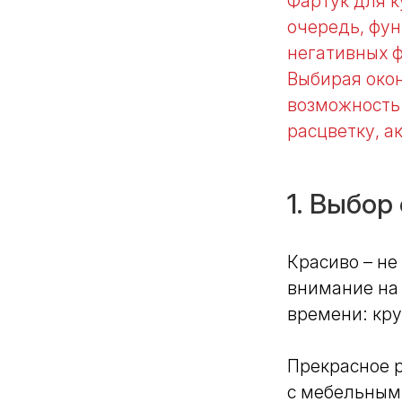
Фартук для к
От классики до лофта:
очередь, фун
какие стили дружат с
широкоформатным
негативных ф
керамогранитом
Выбирая око
возможность 
расцветку, а
1. Выбор
Красиво – не
внимание на 
времени: кр
Прекрасное р
с мебельным