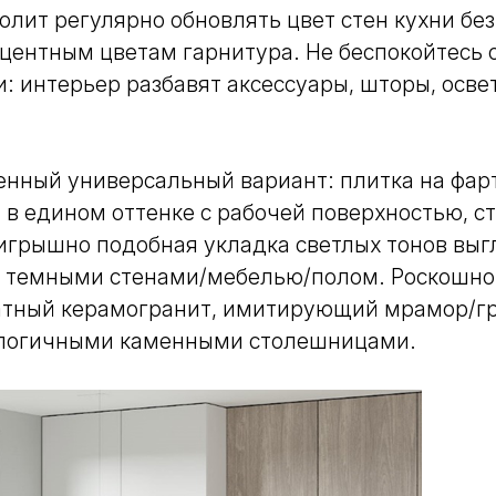
олит регулярно обновлять цвет стен кухни бе
кцентным цветам гарнитура. Не беспокойтесь 
: интерьер разбавят аксессуары, шторы, осв
нный универсальный вариант: плитка на фарт
в едином оттенке с рабочей поверхностью, с
игрышно подобная укладка светлых тонов выг
 темными стенами/мебелью/полом. Роскошно
тный керамогранит, имитирующий мрамор/гр
алогичными каменными столешницами.