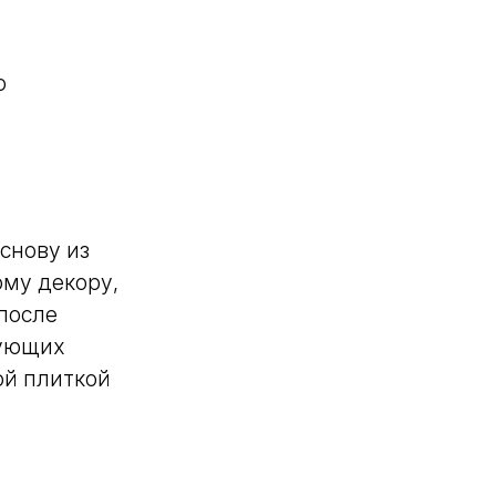
о
снову из
ому декору,
после
бующих
ой плиткой