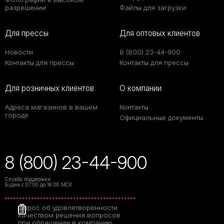
разрешении
Файлы для загрузки
Для прессы
Для оптовых клиентов
Новости
8 (800) 23-44-900
Контакты для прессы
Контакты для прессы
Для розничных клиентов
О компании
Адреса магазинов в вашем
Контакты
городе
Официальные документы
Толщина
8 (800) 23-44-900
керамогранита:
полный гид по
выбору для разных
Служба поддержки
задач
Будни с 07:00 до 16:00 МСК
Опрос об удовлетворенности
качеством решения вопросов
От классики до
при обращении в компанию
лофта: какие стили