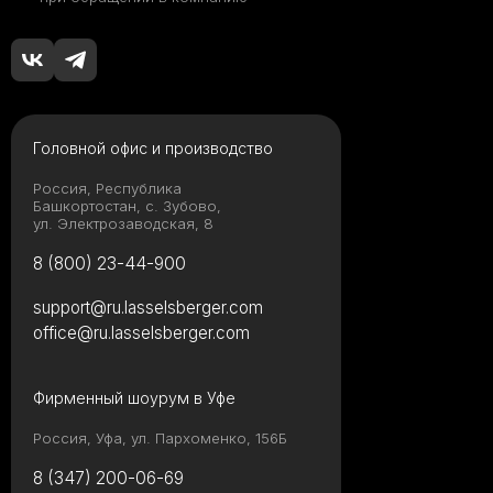
дружат с
широкоформатным
керамогранитом
Как определиться с
форматом плитки
Головной офис и производство
Россия, Республика
Башкортостан, с. Зубово,
ул. Электрозаводская, 8
8 (800) 23-44-900
Твой уютный уголок:
как сделать квартиру
местом силы с
support@ru.lasselsberger.com
коллекциями LB
office@ru.lasselsberger.com
Ceramics
Фирменный шоурум в Уфе
Керамическая
плитка или
Россия, Уфа, ул. Пархоменко, 156Б
керамогранит – все
за и против
8 (347) 200-06-69