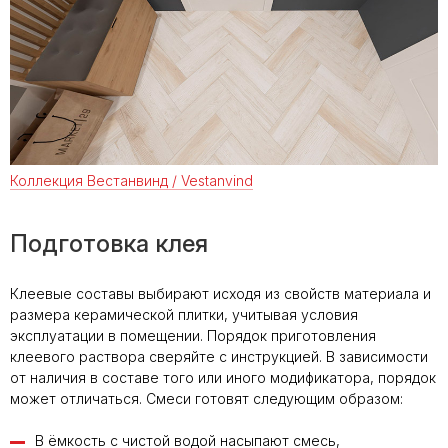
Твой уютный уголок:
как сделать квартиру
местом силы с
коллекциями LB
Ceramics
Коллекция Вестанвинд / Vestanvind
Керамическая
плитка или
Подготовка клея
керамогранит – все
за и против
Клеевые составы выбирают исходя из свойств материала и
размера керамической плитки, учитывая условия
эксплуатации в помещении. Порядок приготовления
Как определиться с
клеевого раствора сверяйте с инструкцией. В зависимости
форматом плитки
от наличия в составе того или иного модификатора, порядок
может отличаться. Смеси готовят следующим образом:
В ёмкость с чистой водой насыпают смесь,