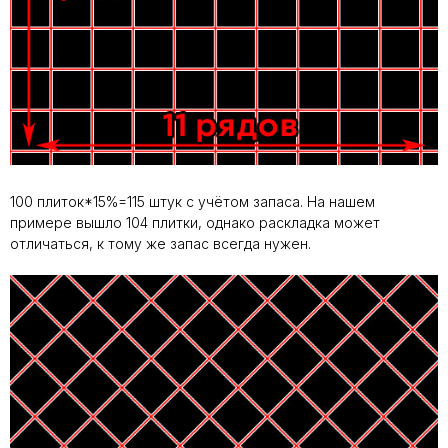
100 плиток*15%=115 штук с учётом запаса. На нашем
примере вышло 104 плитки, однако раскладка может
отличаться, к тому же запас всегда нужен.