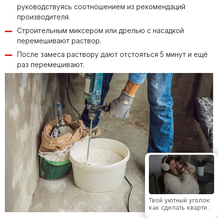
руководствуясь соотношением из рекомендаций
Какой клей для
производителя.
керамогранита
выбрать: виды,
Строительным миксером или дрелью с насадкой
рейтинг брендов и
перемешивают раствор.
советы мастера
После замеса раствору дают отстояться 5 минут и ещё
раз перемешивают.
От классики до
лофта: какие стили
дружат с
широкоформатным
керамогранитом
Толщина
керамогранита:
полный гид по
выбору для разных
задач
Твой уютный уголок:
как сделать квартиру
местом силы с