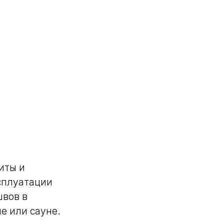
иты и
сплуатации
вов в
е или сауне.