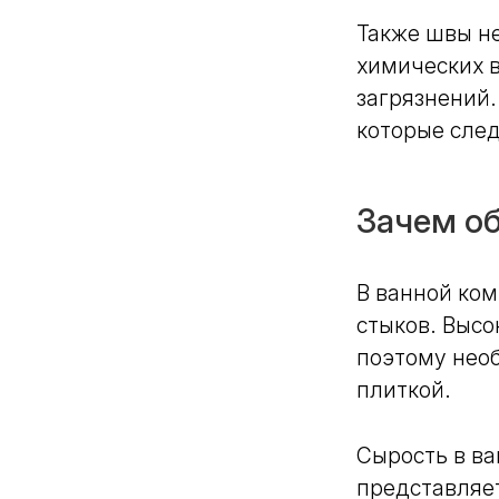
Также швы не
химических в
загрязнений.
которые след
Зачем о
В ванной ком
стыков. Высо
поэтому нео
плиткой.
Сырость в ва
представляет