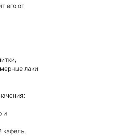
т его от
итки,
имерные лаки
начения:
ю и
й кафель.