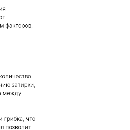
ия
от
м факторов,
 количество
нию затирки,
а между
 грибка, что
ия позволит