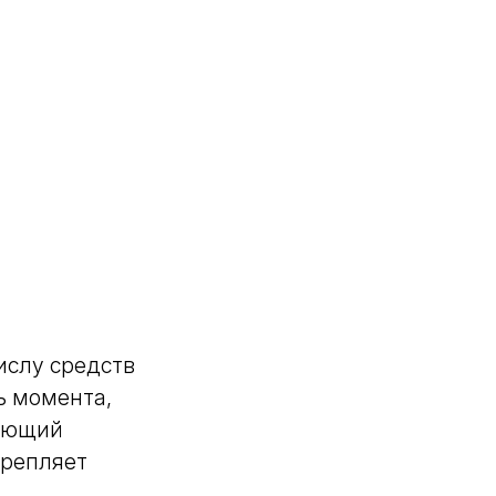
ислу средств
ь момента,
кающий
крепляет