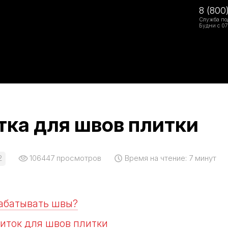
8 (800
Служба по
Будни с 07
тка для швов плитки
2
106447
просмотров
Время на чтение:
7 минут
абатывать швы?
иток для швов плитки