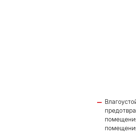
Влагоусто
предотвра
помещения
помещения