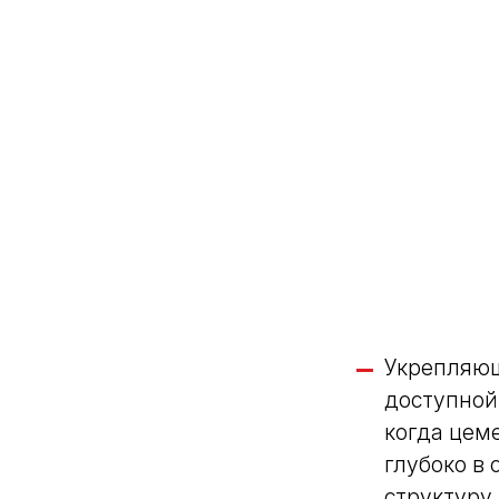
Укрепляю
доступной
когда цем
глубоко в
структуру