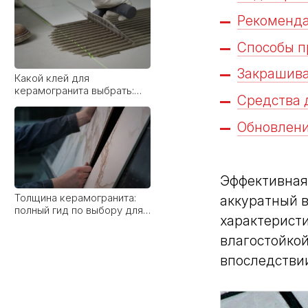
Рекоменда
Способы п
Закрашива
Толщина керамогранита:
полный гид по выбору для
Средства 
разных задач
Обновлени
Эффективная
От классики до лофта:
аккуратный 
какие стили дружат с
характеристи
широкоформатным
керамогранитом
влагостойкой
впоследстви