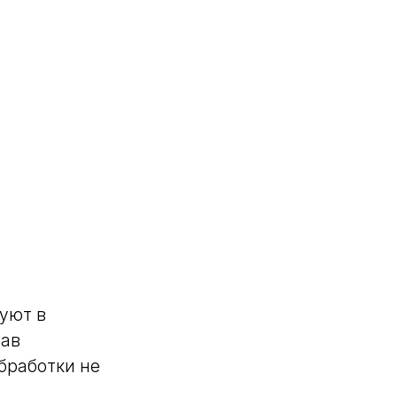
уют в
тав
бработки не