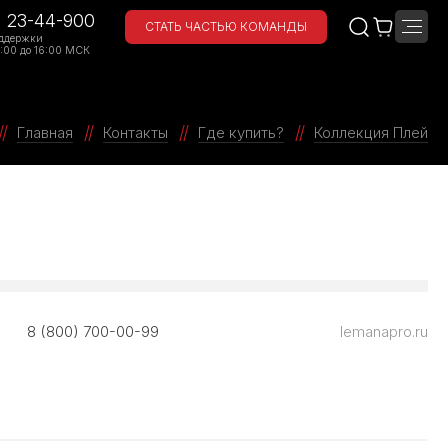
) 23-44-900
СТАТЬ ЧАСТЬЮ КОМАНДЫ
ддержки
:00 до 16:00 МСК
Главная
Контакты
Где купить?
Коллекция Плей
8 (800) 700-00-99
lemanapro.ru