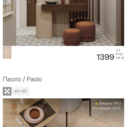
ОТ
1399
РУБ/
КВ.М
Паоло / Paolo
45x45
Лемана ПРО
Коллекция 2025