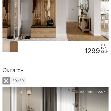
ОТ
1299
РУБ/
КВ.М
Октагон
30x30
Коллекция 2026