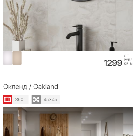
ОТ
1299
РУБ/
КВ.М
Окленд / Oakland
360°
45x45