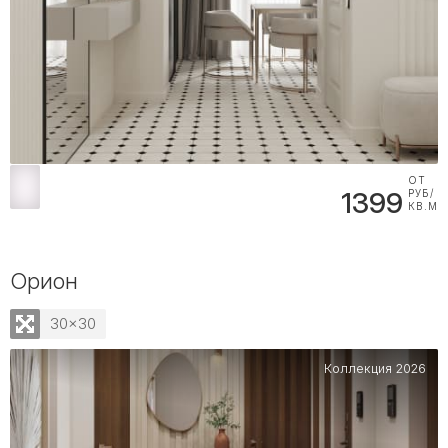
ОТ
1399
РУБ/
КВ.М
Орион
30x30
Коллекция 2026