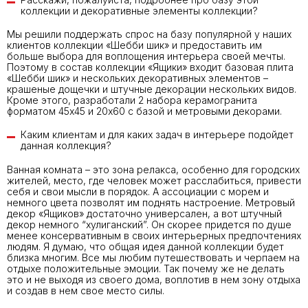
коллекции и декоративные элементы коллекции?
Мы решили поддержать спрос на базу популярной у наших
клиентов коллекции «Шебби шик» и предоставить им
больше выбора для воплощения интерьера своей мечты.
Поэтому в состав коллекции «Ящики» входит базовая плита
«Шебби шик» и нескольких декоративных элементов –
крашеные дощечки и штучные декорации нескольких видов.
Кроме этого, разработали 2 набора керамогранита
форматом 45х45 и 20х60 с базой и метровыми декорами.
Каким клиентам и для каких задач в интерьере подойдет
данная коллекция?
Ванная комната – это зона релакса, особенно для городских
жителей, место, где человек может расслабиться, привести
себя и свои мысли в порядок. А ассоциации с морем и
немного цвета позволят им поднять настроение. Метровый
декор «Ящиков» достаточно универсален, а вот штучный
декор немного “хулиганский”. Он скорее придется по душе
менее консервативным в своих интерьерных предпочтениях
людям. Я думаю, что общая идея данной коллекции будет
близка многим. Все мы любим путешествовать и черпаем на
отдыхе положительные эмоции. Так почему же не делать
это и не выходя из своего дома, воплотив в нем зону отдыха
и создав в нем свое место силы.