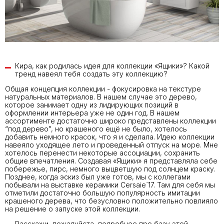
Кира, как родилась идея для коллекции «Ящики»? Какой
тренд навеял тебя создать эту коллекцию?
Общая концепция коллекции - фокусировка на текстуре
натуральных материалов. В нашем случае это дерево,
которое занимает одну из лидирующих позиций в
оформлении интерьера уже не один год. В нашем
ассортименте достаточно широко представлены коллекции
“под дерево”, но крашеного ещё не было, хотелось
добавить немного красок, что я и сделала. Идею коллекции
навеяло уходящее лето и проведенный отпуск на море. Мне
хотелось перенести некоторые ассоциации, сохранить
общие впечатления. Создавая «Ящики» я представляла себе
побережье, пирс, немного выцветшую под солнцем краску.
Позднее, когда эскиз был уже готов, мы с коллегами
побывали на выставке керамики Cersaie`17. Там для себя мы
отметили достаточно большую популярность имитации
крашеного дерева, что безусловно положительно повлияло
на решение о запуске этой коллекции.
Расскажи, пожалуйста, подробнее про базу этой