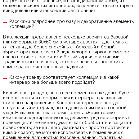
встречается и в Провансе, и в скандинавском стиле, и в
более классических интерьерах, вспомните только старую
винодельню или итальянский ресторанчик.
Расскажи подробнее про базу и декоративные элементы
коллекции?
В коллекции представлено несколько вариантов базовой
плитки формата 30х60 см в четырех цветах – два темных
оттенка и два более спокойных - бежевый и белый.
«Брикстори» дополняют 2 вида декоров – яркое и смелое
панно в стиле «граффити» и белый кирпич с мотивами
традиционного пэчворка, которые позволят воплотить
самые разные интерьерные задумки.
Какому тренду соответствует коллекция и в какой
интерьер она больше всего подойдет?
Кирпич вне трендов, он на все времена и еще долго будет
использоваться в оформлении интерьера в различных
стилевых направлениях. Конечно интереснее всегда
натуральный материал, но на деле за ним нужен особый
уход. Наша коллекция керамогранита «Брикстори» с
имитацией под кирпичную кладку имеет ряд неоспоримых
преимуществ: не нужно думать, как обработать и защитить
поверхность; за ней легко ухаживать - просто протрите и
никаких забот; ее можно использовать в помещениях с
повышенной влажностью (бассейн, ванная, туалет), на