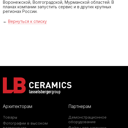
Воронежской, Волгоградской, Мурманской областей. В
планах компании запустить сервис и в других крупных
регионах России.
←
Вернуться к списку
Архитекторам
Партнерам
Товары
Демонстрационное
оборудование
Фотографии в высоком
разрешении
Файлы для загрузки