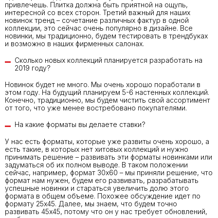
привлечешь. Плитка должна быть приятной на ощупь,
интересной со всех сторон. Третий важный для наших
новинок тренд – сочетание различных фактур в одной
коллекции, это сейчас очень популярно в дизайне. Все
новинки, мы традиционно, будем тестировать в трендбуках
и возможно в наших фирменных салонах.
Сколько новых коллекций планируется раз­работать на
2019 году?
Новинок будет не много. Мы очень хорошо поработали в
этом году. На будущий планируем 5-6 настенных коллекций.
Конечно, традиционно, мы будем чистить свой ассортимент
от того, что уже менее востребовано покупателями.
На какие форматы вы делаете ставки?
У нас есть форматы, которые уже развиты очень хорошо, а
есть такие, в которых нет хитовых коллекций и нужно
принимать решение – разви­вать эти форматы новинками или
задуматься об их полном выводе. В таком положении
сейчас, например, формат 30х60 – мы приняли решение, что
формат нам нужен, будем его развивать, разрабатывать
успешные новинки и стараться увеличить долю этого
формата в общем объеме. Похожее обсужде­ние идет по
формату 25х45. Далее, мы знаем, что будем точно
развивать 45х45, потому что он у нас требует обновлений,