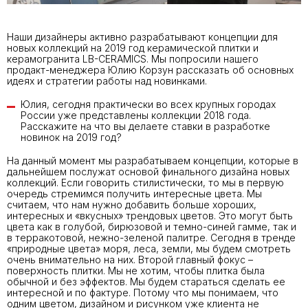
Наши дизайнеры активно разрабатывают концепции для
новых коллекций на 2019 год керамической плитки и
керамогранита LB-CERAMICS. Мы попросили нашего
продакт-менеджера Юлию Корзун рассказать об основных
идеях и стратегии работы над новинками.
Юлия, сегодня практически во всех крупных горо­дах
России уже представлены коллекции 2018 года.
Расскажите на что вы делаете ставки в разработке
новинок на 2019 год?
На данный момент мы разрабатываем концепции, которые в
дальнейшем послужат основой финального дизайна новых
коллекций. Если говорить стилисти­чески, то мы в первую
очередь стремимся получить интересные цвета. Мы
считаем, что нам нужно добавить больше хороших,
интересных и «вкусных» трендовых цветов. Это могут быть
цвета как в голубой, бирюзовой и темно-синей гамме, так и
в терракотовой, нежно-зеленой палитре. Сегодня в тренде
«природные цвета» моря, леса, земли, мы будем смотреть
очень внимательно на них. Второй главный фокус –
поверхность плитки. Мы не хотим, чтобы плитка была
обычной и без эффектов. Мы будем стараться сделать ее
интересной и по фактуре. Потому что мы понимаем, что
одним цветом, дизайном и рисунком уже клиента не