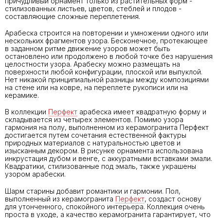
причудливый орнамент только из растительных форм -
стилизованных листьев, цветов, стеблей и плодов -
составляющие сложные переплетения.
Арабеска строится на повторении и умножении одного или
нескольких фрагментов узора. Бесконечное, протекающее
в заданном ритме движение узоров может быть
остановлено или продолжено в любой точке без нарушения
целостности узора. Арабеску можно размещать на
поверхности любой конфигурации, плоской или выпуклой.
Нет никакой принципиальной разницы между композициями
на стене или на ковре, на переплете рукописи или на
керамике.
В коллекции
Перфект
арабеска имеет квадратную форму и
складывается из четырех элементов. Помимо узора
гармония на полу, выполненном из керамогранита Перфект
достигается путем сочетания естественной фактуры
природных материалов с натуральностью цветов и
изысканным декором. В рисунке орнамента использована
инкрустация дубом и венге, с аккуратными вставками эмали.
Квадратики, стилизованные под эмаль, также украшены
узором арабески.
Шарм старины добавит романтики и гармонии. Пол,
выполненный из керамогранита
Перфект
, создаст основу
для утонченного, спокойного интерьера. Коллекция очень
проста в уходе, а качество керамогранита гарантирует, что