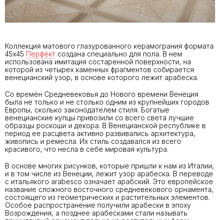
Коллекция матового глазурованного керамограния формата
45х45
Перфект
создана специально для пола. В нем
использована имитация состаренной поверхности, на
которой из четырех каменных фрагментов собирается
венецианский узор, в основе которого лежит арабеска.
Со времён Средневековья до Нового времени Венеция
была не только и не столько одним из крупнейших городов
Европы, сколько законодателем стиля. Богатые
венецианские купцы привозили со всего света лучшие
образцы роскоши и декора. В Венецианской республике в
период ее расцвета активно развивались архитектура,
живопись и ремесла. Их стиль создавался из всего
красивого, что несла в себе мировая культура.
В основе многих рисунков, которые пришли к нам из Италии,
и в том числе из Венеции, лежит узор арабеска. В переводе
с итальякого arabesco означает арабский. Это европейское
название сложного восточного средневекового орнамента,
состоящего из геометрических и растительных элементов.
Особое распространение получили арабески в эпоху
Возрождения, а позднее арабесками стали называть