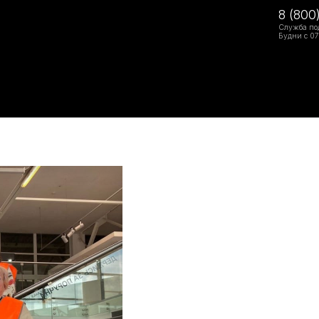
8 (800
Служба по
Будни с 07