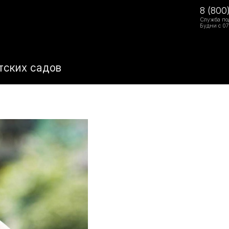
8 (800
Служба по
Будни с 07
тских садов