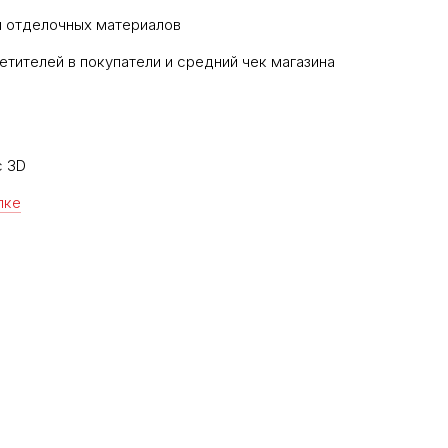
и отделочных материалов
етителей в покупатели и средний чек магазина
c 3D
лке