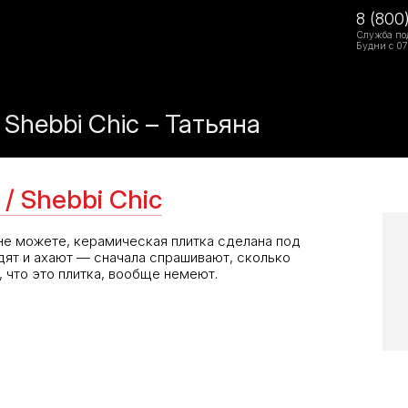
8 (800
Служба по
Будни с 07
Shebbi Chic – Татьяна
/ Shebbi Chic
не можете, керамическая плитка сделана под
дят и ахают — сначала спрашивают, сколько
, что это плитка, вообще немеют.