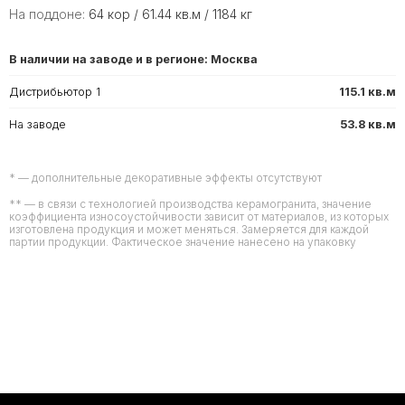
На поддоне:
64 кор / 61.44 кв.м / 1184 кг
В наличии на заводе и в регионе: Москва
Дистрибьютор 1
115.1 кв.м
На заводе
53.8 кв.м
* — дополнительные декоративные эффекты отсутствуют
** — в связи с технологией производства керамогранита, значение
коэффициента износоустойчивости зависит от материалов, из которых
изготовлена продукция и может меняться. Замеряется для каждой
партии продукции. Фактическое значение нанесено на упаковку