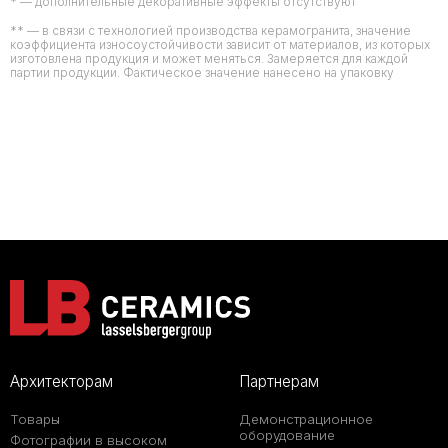
* — дополнительные декоративные эффекты отсутствуют
** — в связи с технологией производства керамогранита, значение
коэффициента износоустойчивости зависит от материалов, из которых
изготовлена продукция и может меняться. Замеряется для каждой
партии продукции. Фактическое значение нанесено на упаковку
Архитекторам
Партнерам
Товары
Демонстрационное
оборудование
Фотографии в высоком