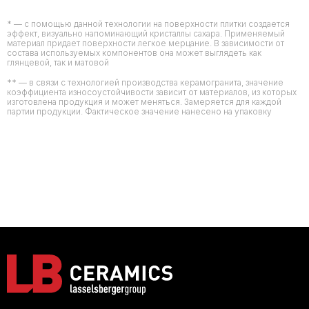
* — с помощью данной технологии на поверхности плитки создается
эффект, визуально напоминающий кристаллы сахара. Применяемый
материал придает поверхности легкое мерцание. В зависимости от
состава используемых компонентов она может выглядеть как
глянцевой, так и матовой
** — в связи с технологией производства керамогранита, значение
коэффициента износоустойчивости зависит от материалов, из которых
изготовлена продукция и может меняться. Замеряется для каждой
партии продукции. Фактическое значение нанесено на упаковку