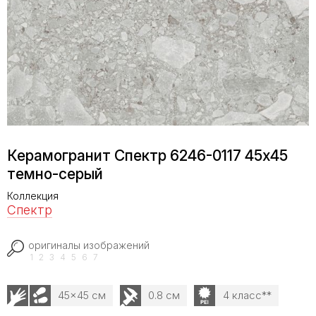
Керамогранит Спектр 6246-0117 45x45
темно-серый
Коллекция
Спектр
оригиналы изображений
1
2
3
4
5
6
7
45x45 см
0.8 см
4 класс**