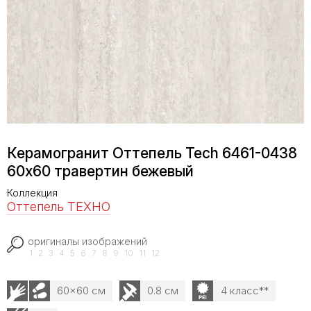
Керамогранит Оттепель Tech 6461-0438
60х60 травертин бежевый
Коллекция
Оттепель ТЕХНО
оригиналы изображений
1
2
3
4
5
6
7
8
9
10
11
12
60x60 см
0.8 см
4 класс**