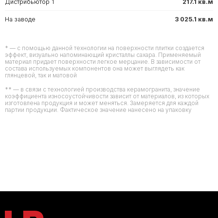
Дистрибьютор 1
217.1 кв.м
На заводе
3 025.1 кв.м
* — с помощью данной технологии на поверхности плитки создается
эффект, визуально напоминающий кристаллы сахара. Применяемый
материал придает поверхности легкое мерцание. В зависимости от
состава используемых компонентов она может выглядеть как
глянцевой, так и матовой
** — в связи с технологией производства керамогранита, значение
коэффициента износоустойчивости зависит от материалов, из которых
изготовлена продукция и может меняться. Замеряется для каждой
партии продукции. Фактическое значение нанесено на упаковку