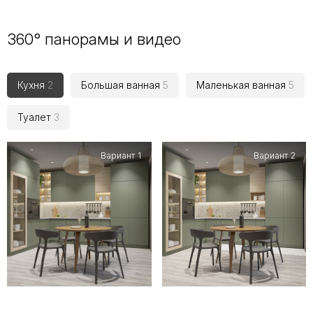
360° панорамы и видео
Кухня
2
Большая ванная
5
Маленькая ванная
5
Туалет
3
Вариант 1
Вариант 2