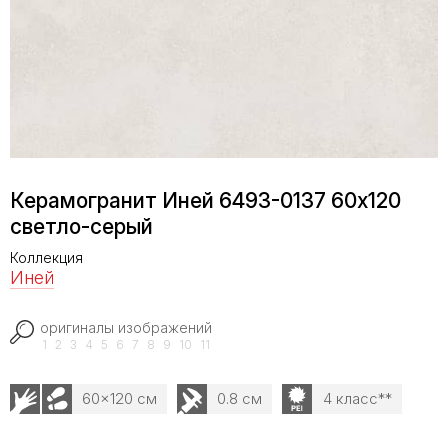
Керамогранит Иней 6493-0137 60х120
светло-серый
Коллекция
Иней
оригиналы изображений
1
2
3
4
5
6
7
8
9
10
11
60x120 см
0.8 см
4 класс**