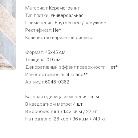
Материал:
Керамогранит
Тип плитки:
Универсальная
Применение:
Внутреннее / наружное
Ректификат:
Нет
Количество вариантов рисунка:
1
Формат:
45x45 см
Толщина:
0.9 см
Декоративный эффект поверхности:
Нет*
Износостойкость:
4 класс**
Артикул:
6046-0362
Базовая единица измерения:
кв.м
В квадратном метре:
4 шт
В коробке:
7 шт / 1.42 кв.м / 27 кг
На поддоне:
26 кор / 36 кв.м / 740 кг