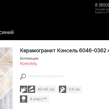
8 (800
Служба по
Будни с 07
синий
Керамогранит Консель 6046-0362 
Коллекция
Консель
оригинал изображения
45x45 см
0.9 см
4 класс**