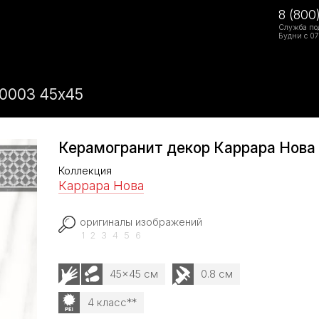
8 (800
Служба по
Будни с 07
-0003 45х45
Керамогранит декор Каррара Нова
Коллекция
Каррара Нова
оригиналы изображений
1
2
3
4
5
6
45x45 см
0.8 см
4 класс**