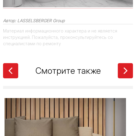
Автор:
LASSELSBERGER Group
Материал информационного характера и не является
инструкцией. Пожалуйста, проконсультируйтесь со
специалистами по ремонту
Смотрите также
Толщина
керамогранита:
полный гид по
выбору для разных
задач