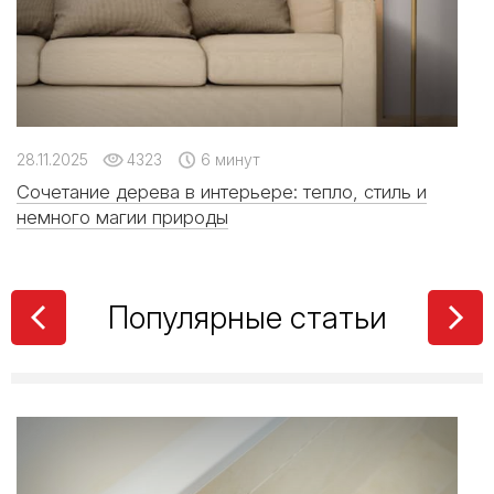
От классики до
лофта: какие стили
дружат с
широкоформатным
керамогранитом
28.11.2025
4323
6 минут
Сочетание дерева в интерьере: тепло, стиль и
немного магии природы
Твой уютный уголок:
как сделать квартиру
местом силы с
коллекциями LB
Ceramics
Популярные статьи
Какой клей для
керамогранита
выбрать: виды,
рейтинг брендов и
советы мастера