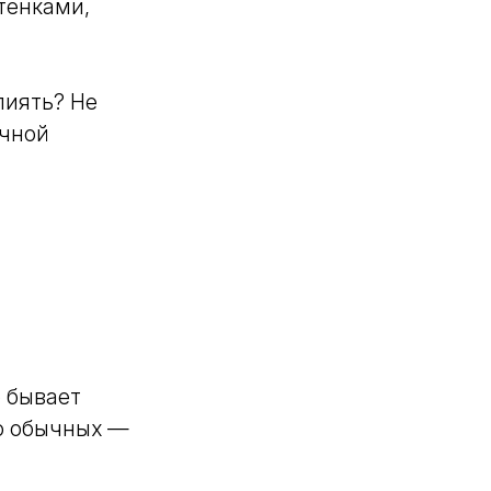
тенками,
лиять? Не
ычной
о бывает
то обычных —