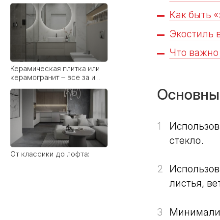
Как быть «
Экостиль 
Что важно
Керамическая плитка или
керамогранит – все за и
против
Основны
1
Использов
стекло.
От классики до лофта:
какие стили дружат с
широкоформатным
керамогранитом
2
Использов
листья, ве
3
Минимализ