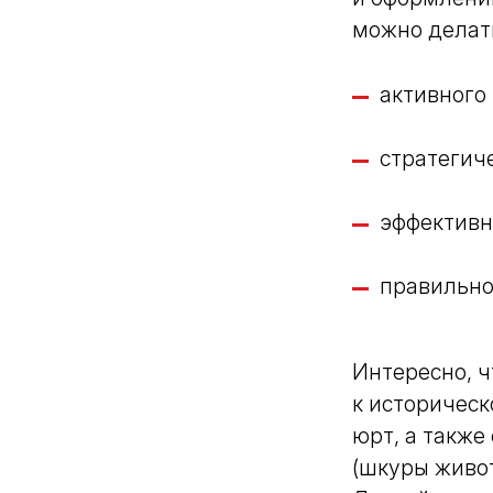
можно делать
активного
стратегич
эффективн
правильно
Интересно, ч
к историческ
юрт, а также
(шкуры живот