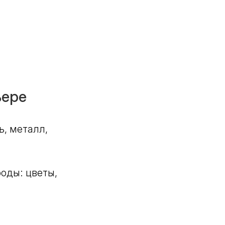
ьере
, металл,
оды: цветы,