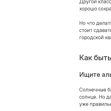
Другой класс
хорошо сохр
Но что делат
стоит сдават
городской кв
Как быть
Ищите ал
Солнечные ба
солнце. Но 
уже правиль