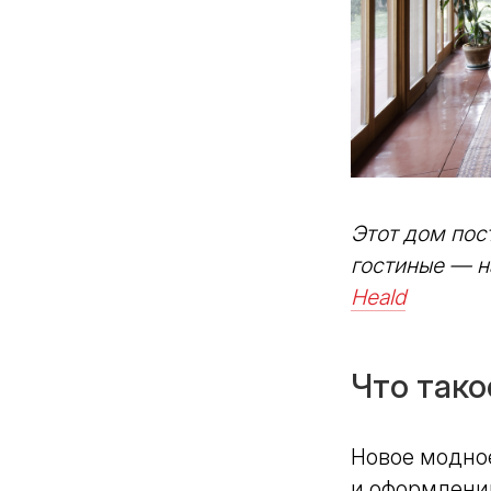
Этот дом пос
гостиные — н
Heald
Что тако
Новое модное
и оформлени