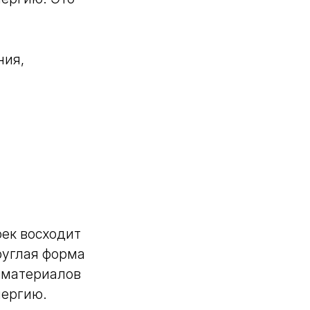
ния,
ек восходит
руглая форма
 материалов
нергию.