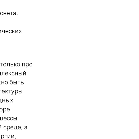
света.
ических
столько про
плексный
жно быть
тектуры
одных
боре
оцессы
 среде, а
ргии,