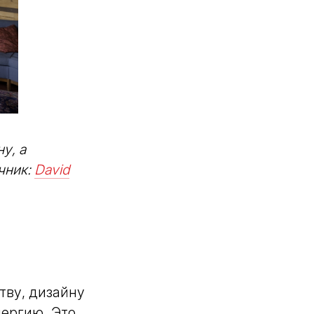
у, а
чник:
David
тву, дизайну
нергию. Это