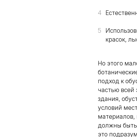
Какой клей для
керамогранита выбрать:
4
Естествен
виды, рейтинг брендов и
советы мастера
5
Использов
красок, ль
Но этого мал
ботанические
подход к обу
частью всей 
здания, обус
условий мест
материалов,
должны быть
это подразум