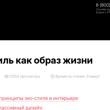
8 (800
Служба по
Будни с 07
ль как образ жизни
12052
просмотра
Время на чтение:
9 минут
принципы эко-стиля в интерьере
 пассивный дизайн