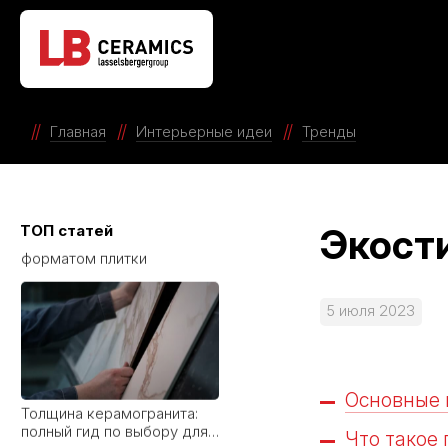
Твой уютный уголок: как
сделать квартиру местом
силы с коллекциями LB
Ceramics
Главная
Интерьерные идеи
Тренды
Как определиться с
ТОП статей
Экости
форматом плитки
5 июля 2023
Толщина керамогранита:
Основные 
полный гид по выбору для
разных задач
Что такое